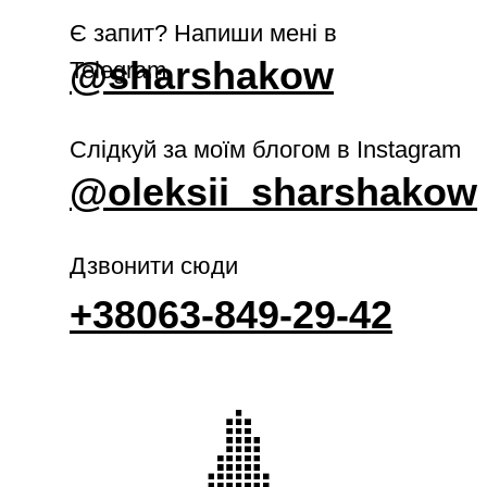
Є запит? Напиши мені в
@sharshakow
Telegram
Слідкуй за моїм блогом в Instagram
@oleksii_sharshakow
Дзвонити сюди
+38063-849-29-42