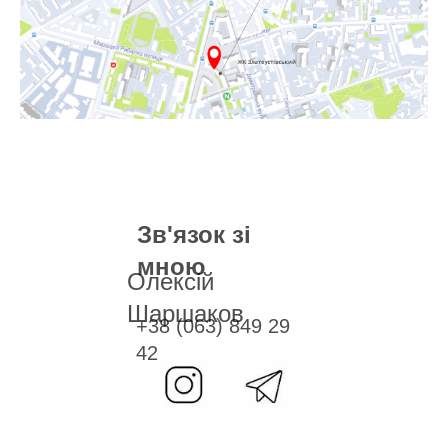
Зв'язок зі
мною
Олексій
Шаршаков
+38 (063) 849 29
42