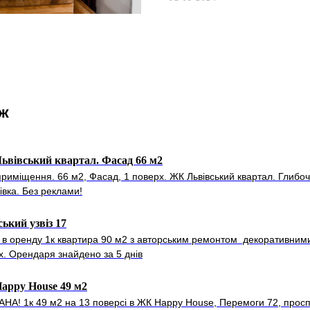
ож
вівський квартал. Фасад 66 м2
приміщення. 66 м2, Фасад, 1 поверх. ЖК Львівський квартал. Глибо
івка. Без реклами!
ький узвіз 17
 в оренду 1к квартира 90 м2 з авторським ремонтом декоративним
х. Орендаря знайдено за 5 днів
appy House 49 м2
НА! 1к 49 м2 на 13 поверсі в ЖК Happy House, Перемоги 72, просп