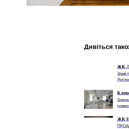
Дивіться так
ЖК Ль
Здав 
Лук'ян
Кловс
Здана
повер
ЖК H
ПРОДА