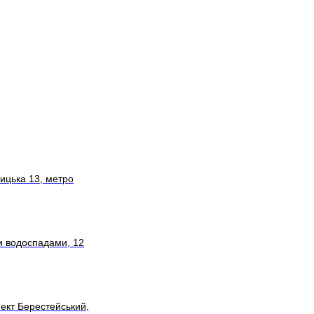
чицька 13, метро
и водоспадами, 12
ект Берестейський,