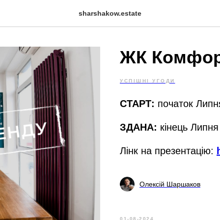
sharshakow.estate
ЖК Комфорт
УСПІШНІ УГОДИ
СТАРТ:
початок Липн
ЗДАНА:
кінець Липня
Лінк на презентацію:
Олексій Шаршаков
01-08-2024