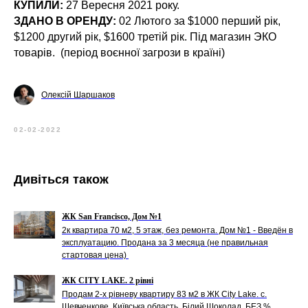
КУПИЛИ:
27 Вересня 2021 року.
ЗДАНО В ОРЕНДУ:
02 Лютого за $1000 перший рік,
$1200 другий рік, $1600 третій рік. Під магазин ЭКО
товарів. (період воєнної загрози в країні)
Олексій Шаршаков
02-02-2022
Дивіться також
ЖК San Francisco, Дом №1
2к квартира 70 м2, 5 этаж, без ремонта. Дом №1 - Введён в
эксплуатацию. Продана за 3 месяца (не правильная
стартовая цена)
ЖК CITY LAKE. 2 рівні
Продам 2-х рівневу квартиру 83 м2 в ЖК City Lake. с.
Шевченкове, Київська область, Білий Шоколад, БЕЗ %