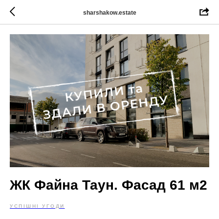
sharshakow.estate
ЖК Файна Таун. Фасад 61 м2
УСПІШНІ УГОДИ