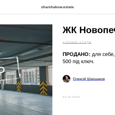
sharshakow.estate
ЖК Новопе
УСПІШНІ УГОДИ
ПРОДАНО:
для себе,
500 під ключ.
Олексій Шаршаков
22-11-2023