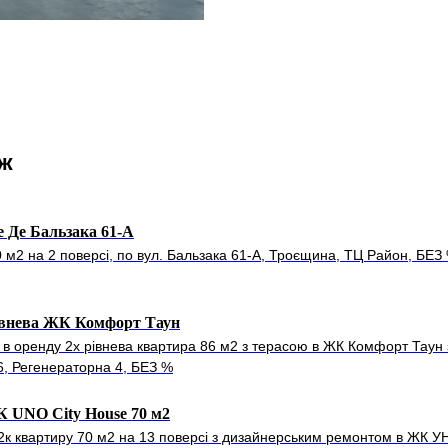
ож
 Де Бальзака 61-А
50 м2 на 2 поверсі, по вул. Бальзака 61-А, Троєщина, ТЦ Район, БЕЗ
івнева ЖК Комфорт Таун
 в оренду 2х рівнева квартира 86 м2 з терасою в ЖК Комфорт Таун 
6, Регенераторна 4, БЕЗ %
 UNO City House 70 м2
2к квартиру 70 м2 на 13 поверсі з дизайнерським ремонтом в ЖК УН