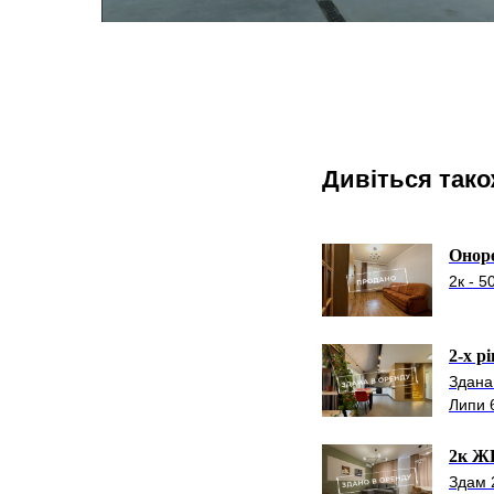
Дивіться так
Оноре
2к - 
2-х р
Здана
Липи 
2к ЖК
Здам 