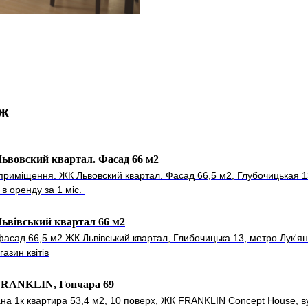
ож
ьвовский квартал. Фасад 66 м2
приміщення. ЖК Львовский квартал. Фасад 66,5 м2, Глубочицькая 13
в оренду за 1 міс.
ьвівський квартал 66 м2
фасад 66,5 м2 ЖК Львівський квартал, Глибочицька 13, метро Лук'ян
газин квітів
RANKLIN, Гончара 69
на 1к квартира 53,4 м2, 10 поверх, ЖК FRANKLIN Concept House, ву