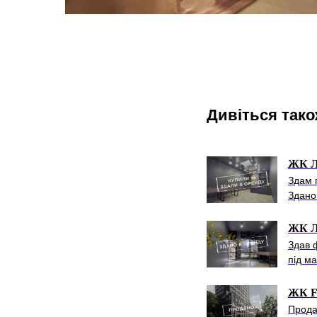
Дивіться так
ЖК Л
Здам 
Здано 
ЖК Л
Здав 
під ма
ЖК F
Прода