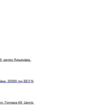
, метро Лукьянівка.
івка. 25000 грн БЕЗ %
л. Гончара 69, Центр,