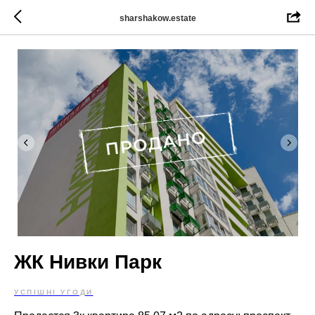
sharshakow.estate
ЖК Нивки Парк
УСПІШНІ УГОДИ