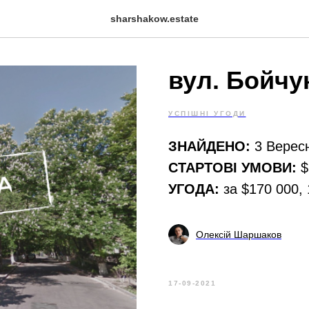
sharshakow.estate
вул. Бойчу
УСПІШНІ УГОДИ
ЗНАЙДЕНО:
3 Вересн
СТАРТОВІ УМОВИ:
$
УГОДА:
за $170 000, 
Олексій Шаршаков
17-09-2021