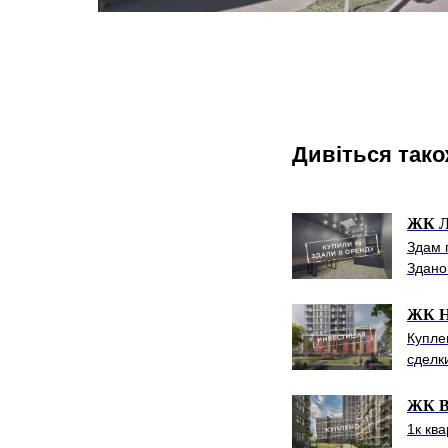
Дивіться так
ЖК Л
Здам 
Здано 
ЖК H
Купле
сделк
ЖК В
1к кв