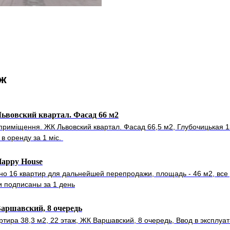
ож
ьвовский квартал. Фасад 66 м2
приміщення. ЖК Львовский квартал. Фасад 66,5 м2, Глубочицькая 13
в оренду за 1 міс.
appy House
но 16 квартир для дальнейшей перепродажи, площадь - 46 м2, все
и подписаны за 1 день
аршавский, 8 очередь
артира 38,3 м2, 22 этаж, ЖК Варшавский, 8 очередь, Ввод в эксплуа