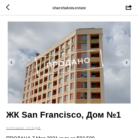
sharshakow.estate
ЖК San Francisco, Дом №1
УСПІШНІ УГОДИ