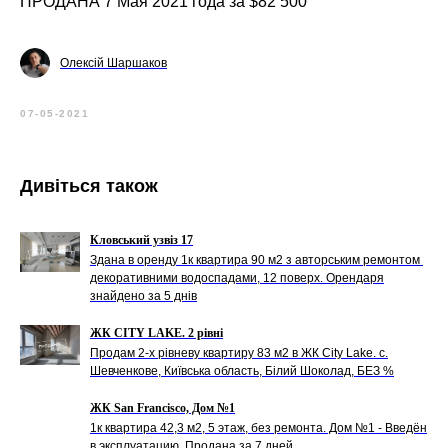
ПРОДАНА 7 Мая 2021 года за $82 500
Олексій Шаршаков
07-05-2021
Дивіться також
Кловський узвіз 17
Здана в оренду 1к квартира 90 м2 з авторським ремонтом
декоративними водоспадами, 12 поверх. Орендаря
знайдено за 5 днів
ЖК CITY LAKE. 2 рівні
Продам 2-х рівневу квартиру 83 м2 в ЖК City Lake. с.
Шевченкове, Київська область, Білий Шоколад, БЕЗ %
ЖК San Francisco, Дом №1
1к квартира 42,3 м2, 5 этаж, без ремонта. Дом №1 - Введён
в эксплуатацию. Продана за 7 дней