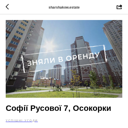
sharshakow.estate
Софії Русової 7, Осокорки
УСПІШНІ УГОДИ