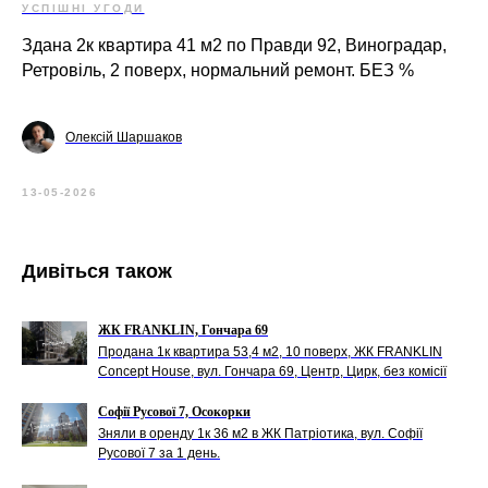
УСПІШНІ УГОДИ
Здана 2к квартира 41 м2 по Правди 92, Виноградар,
Ретровіль, 2 поверх, нормальний ремонт. БЕЗ %
Олексій Шаршаков
13-05-2026
Дивіться також
ЖК FRANKLIN, Гончара 69
Продана 1к квартира 53,4 м2, 10 поверх, ЖК FRANKLIN
Concept House, вул. Гончара 69, Центр, Цирк, без комісії
Софії Русової 7, Осокорки
Зняли в оренду 1к 36 м2 в ЖК Патріотика, вул. Софії
Русової 7 за 1 день.