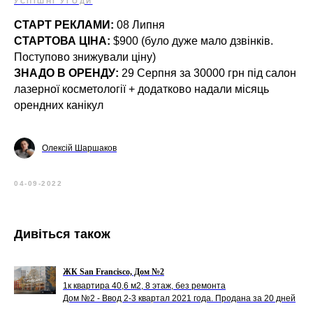
УСПІШНІ УГОДИ
СТАРТ РЕКЛАМИ:
08 Липня
СТАРТОВА ЦІНА:
$900 (було дуже мало дзвінків.
Поступово знижували ціну)
ЗНАДО В ОРЕНДУ:
29 Серпня за 30000 грн під салон
лазерної косметології + додатково надали місяць
орендних канікул
Олексій Шаршаков
04-09-2022
Дивіться також
ЖК San Francisco, Дом №2
1к квартира 40,6 м2, 8 этаж, без ремонта
Дом №2 - Ввод 2-3 квартал 2021 года. Продана за 20 дней