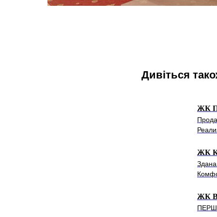
Дивіться так
ЖК П
Прода
Реали
ЖК Ко
Здана
Комфо
ЖК Ва
ПЕРША