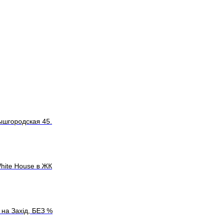
ышгородская 45.
hite House в ЖК
 на Захід, БЕЗ %