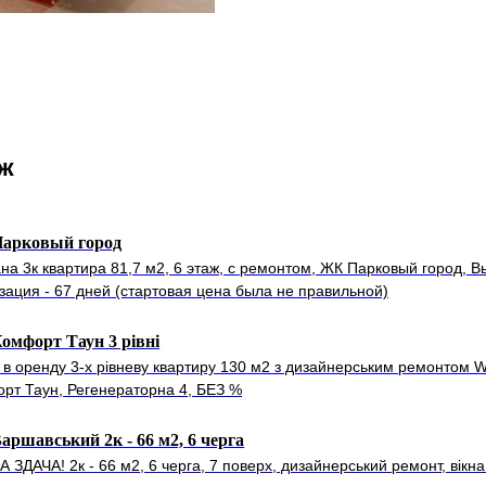
ож
арковый город
на 3к квартира 81,7 м2, 6 этаж, с ремонтом, ЖК Парковый город, В
зация - 67 дней (стартовая цена была не правильной)
мфорт Таун 3 рівні
 в оренду 3-х рівневу квартиру 130 м2 з дизайнерським ремонтом W
рт Таун, Регенераторна 4, БЕЗ %
ршавський 2к - 66 м2, 6 черга
 ЗДАЧА! 2к - 66 м2, 6 черга, 7 поверх, дизайнерський ремонт, вікна