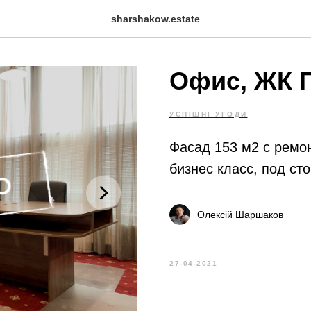
sharshakow.estate
Офис, ЖК 
УСПІШНІ УГОДИ
Фасад 153 м2 с ремон
бизнес класс, под ст
Олексій Шаршаков
27-04-2021