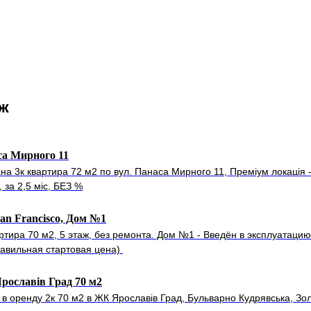
ож
са Мирного 11
на 3к квартира 72 м2 по вул. Панаса Мирного 11, Преміум локація 
 за 2,5 міс, БЕЗ %
n Francisco, Дом №1
артира 70 м2, 5 этаж, без ремонта. Дом №1 - Введён в эксплуатаци
равильная стартовая цена)
ославів Град 70 м2
 в оренду 2к 70 м2 в ЖК Ярославів Град, Бульварно Кудрявська, Зо