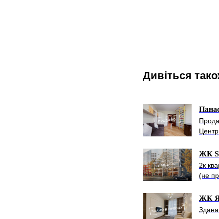
Дивіться так
Пана
Прода
Центр,
ЖК Sa
2к кв
(не п
ЖК Яр
Здана