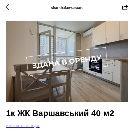
sharshakow.estate
1к ЖК Варшавський 40 м2
УСПІШНІ УГОДИ