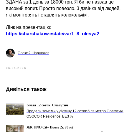
ЗДАНА за 1 день за 18000 грн. Я би не назвав це
високий попит. Просто повезло. 3 дзвінка від людей,
які моніторять і ставлять колокольчікі.
Лінк на презентацію:
https://sharshakow.estate/var1_8_olesya2
Олексій Шаршаков
05-05-2026
Дивіться також
Земля 12 соток. Славутич
Продали земельну ділянку 12 соток біля метро Славутич,
OSOCOR Residence, БЕЗ %
ЖК UNO City House 2к 70 м2