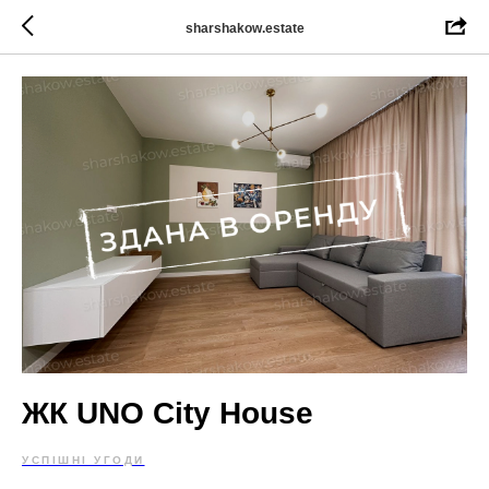
sharshakow.estate
ЖК UNO City House
УСПІШНІ УГОДИ