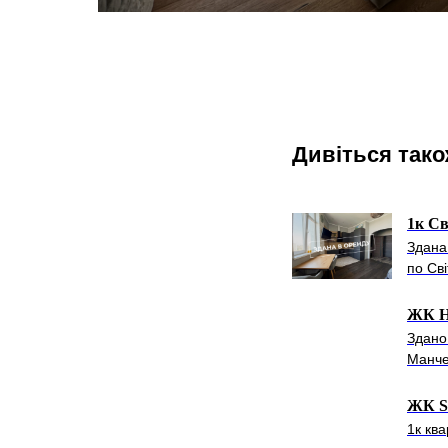
Дивіться так
1к Св
Здана
по Св
ЖК Н
Здано
Манче
ЖК Sa
1к кв