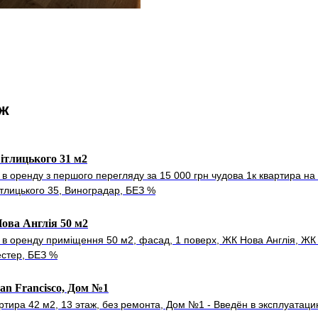
ож
ітлицького 31 м2
 в оренду з першого перегляду за 15 000 грн чудова 1к квартира на
ітлицького 35, Виноградар, БЕЗ %
ова Англія 50 м2
 в оренду приміщення 50 м2, фасад, 1 поверх, ЖК Нова Англія, ЖК
стер, БЕЗ %
n Francisco, Дом №1
артира 42 м2, 13 этаж, без ремонта, Дом №1 - Введён в эксплуатац