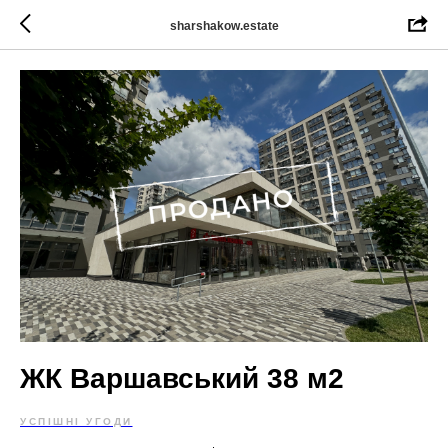
sharshakow.estate
ЖК Варшавський 38 м2
УСПІШНІ УГОДИ