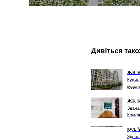
Дивіться так
ЖК Я
Купил
кудря
ЖК Ко
Здана
Комфо
вул. 
Здана