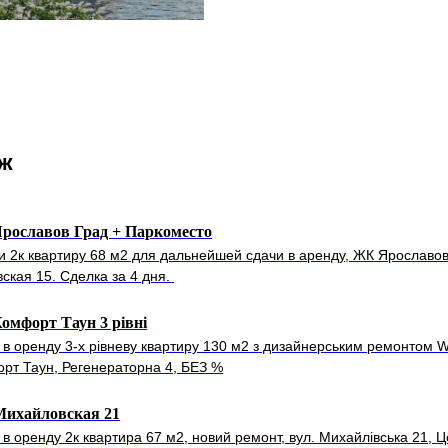
ож
рославов Град + Паркоместо
и 2к квартиру 68 м2 для дальнейшей сдачи в аренду, ЖК Ярославов
вская 15. Сделка за 4 дня.
мфорт Таун 3 рівні
 в оренду 3-х рівневу квартиру 130 м2 з дизайнерським ремонтом W
рт Таун, Регенераторна 4, БЕЗ %
Михайловская 21
 в оренду 2к квартира 67 м2, новий ремонт, вул. Михайлівська 21, 