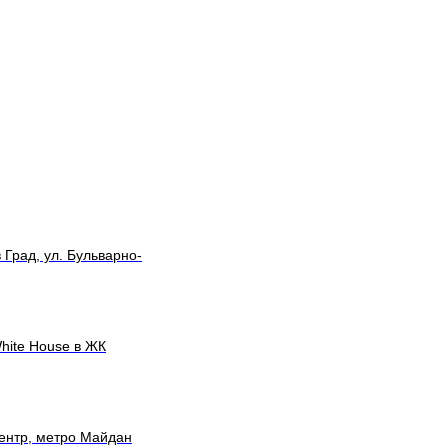
 Град, ул. Бульварно-
hite House в ЖК
Центр, метро Майдан