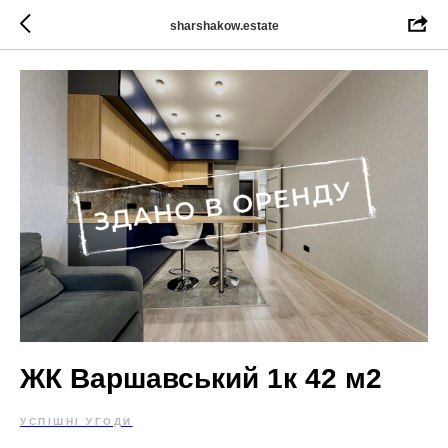
sharshakow.estate
ЖК Варшавський 1к 42 м2
УСПІШНІ УГОДИ