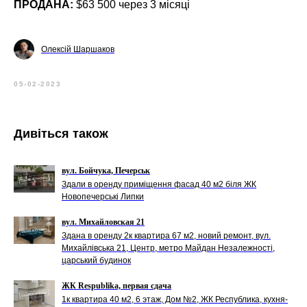
ПРОДАНА:
$63 500 через 3 місяці
Олексій Шаршаков
05-02-2023
Дивіться також
вул. Бойчука, Печерськ
Здали в оренду приміщення фасад 40 м2 біля ЖК
Новопечерські Липки
вул. Михайловская 21
Здана в оренду 2к квартира 67 м2, новий ремонт, вул.
Михайлівська 21, Центр, метро Майдан Незалежності,
царський будинок
ЖК Respublika, первая сдача
1к квартира 40 м2, 6 этаж, Дом №2, ЖК Республика, кухня-