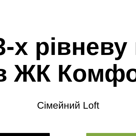
-х рівневу
 в ЖК Комфо
Сімейний Loft