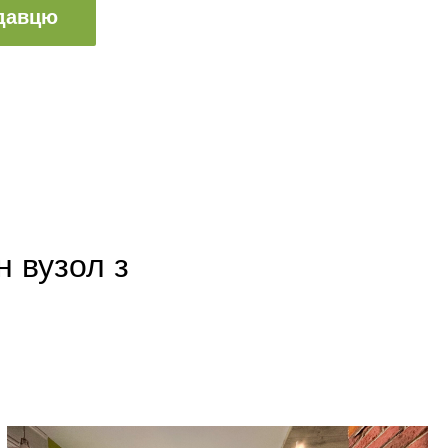
одавцю
н вузол з