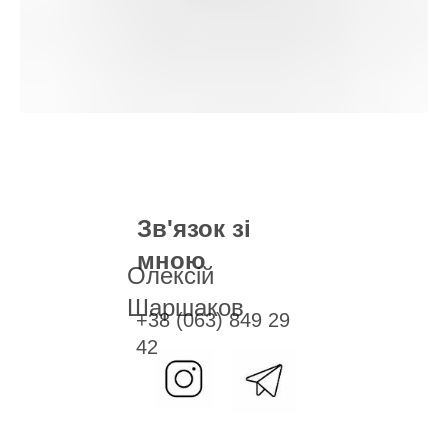
Зв'язок зі
мною
Олексій
Шаршаков
+38 (063) 849 29
42